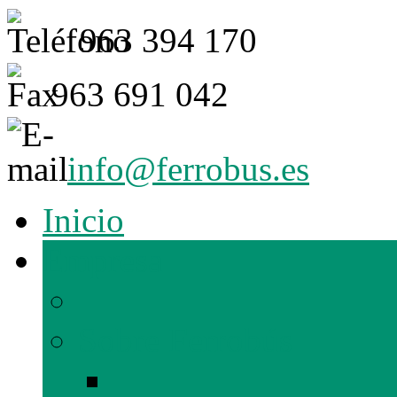
963 394 170
963 691 042
info@ferrobus.es
Inicio
Empresa
Sobre Ferrobús