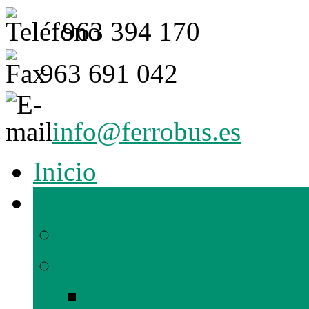
963 394 170
963 691 042
info@ferrobus.es
Inicio
Empresa
Sobre Ferrobús